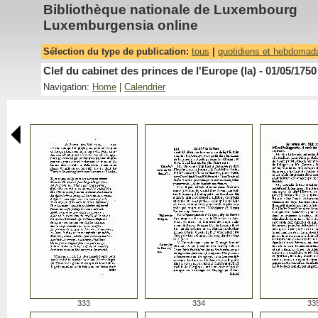
Bibliothèque nationale de Luxembourg
Luxemburgensia online
Sélection du type de publication:
tous
|
quotidiens et hebdomad
Clef du cabinet des princes de l'Europe (la) - 01/05/1750
Navigation:
Home
|
Calendrier
333
334
33