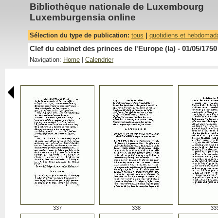
Bibliothèque nationale de Luxembourg
Luxemburgensia online
Sélection du type de publication:
tous
|
quotidiens et hebdomad
Clef du cabinet des princes de l'Europe (la) - 01/05/1750
Navigation:
Home
|
Calendrier
337
338
33