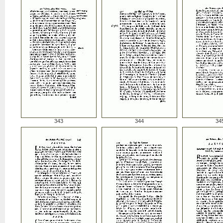
343
344
34