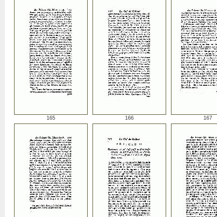
165
166
167