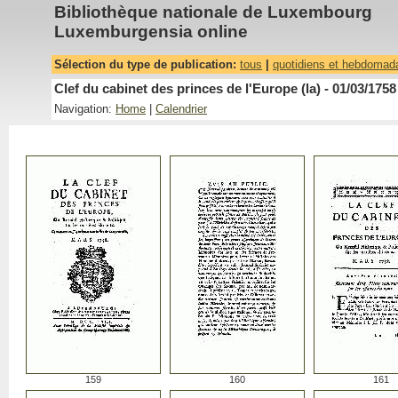
Bibliothèque nationale de Luxembourg
Luxemburgensia online
Sélection du type de publication:
tous
|
quotidiens et hebdomad
Clef du cabinet des princes de l'Europe (la) - 01/03/1758
Navigation:
Home
|
Calendrier
159
160
161