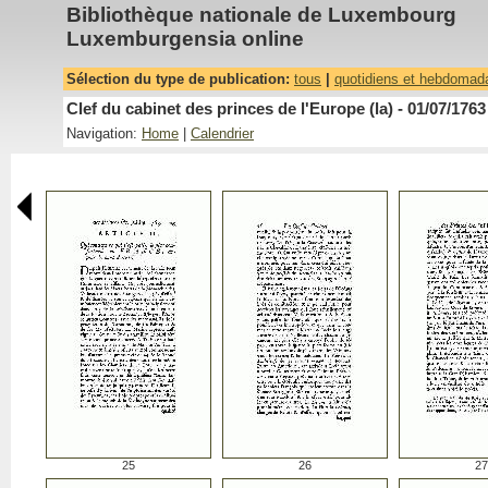
Bibliothèque nationale de Luxembourg
Luxemburgensia online
Sélection du type de publication:
tous
|
quotidiens et hebdomad
Clef du cabinet des princes de l'Europe (la) - 01/07/1763
Navigation:
Home
|
Calendrier
25
26
27