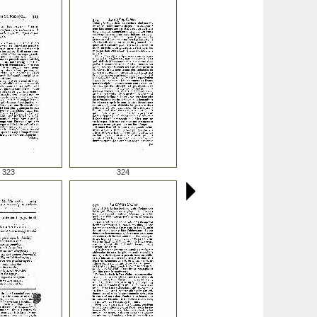
323
324