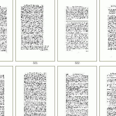
321
322