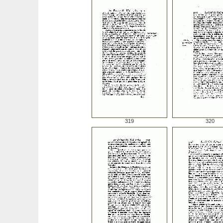
319
320