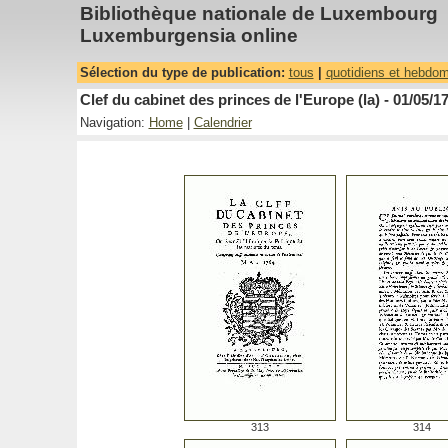
Bibliothèque nationale de Luxembourg
Luxemburgensia online
Sélection du type de publication:
tous
|
quotidiens et hebdo
Clef du cabinet des princes de l'Europe (la) - 01/05/1
Navigation:
Home
|
Calendrier
313
314