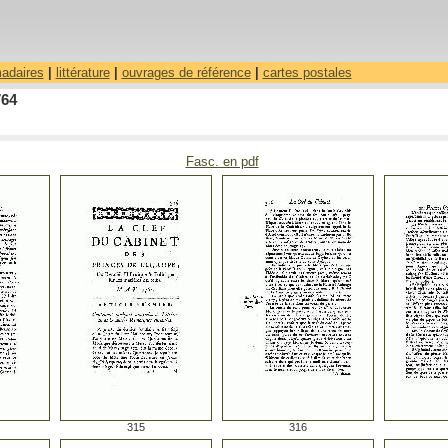
madaires
|
littérature
|
ouvrages de référence
|
cartes postales
764
Fasc. en pdf
315
316