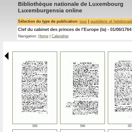
Bibliothèque nationale de Luxembourg
Luxemburgensia online
Sélection du type de publication:
tous
|
quotidiens et hebdomad
Clef du cabinet des princes de l'Europe (la) - 01/06/1764
Navigation:
Home
|
Calendrier
395
396
39