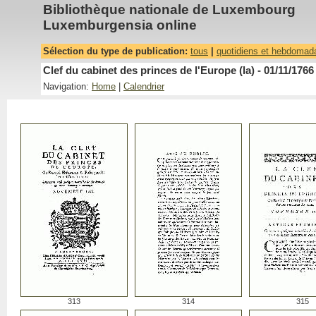
Bibliothèque nationale de Luxembourg
Luxemburgensia online
Sélection du type de publication:
tous
|
quotidiens et hebdomad
Clef du cabinet des princes de l'Europe (la) - 01/11/1766
Navigation:
Home
|
Calendrier
313
314
315