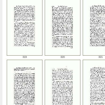
319
320
321