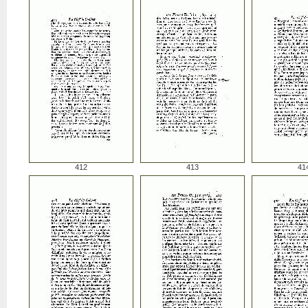
412
413
41