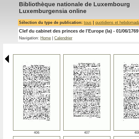
Bibliothèque nationale de Luxembourg
Luxemburgensia online
Sélection du type de publication:
tous
|
quotidiens et hebdomad
Clef du cabinet des princes de l'Europe (la) - 01/06/1769
Navigation:
Home
|
Calendrier
406
407
40