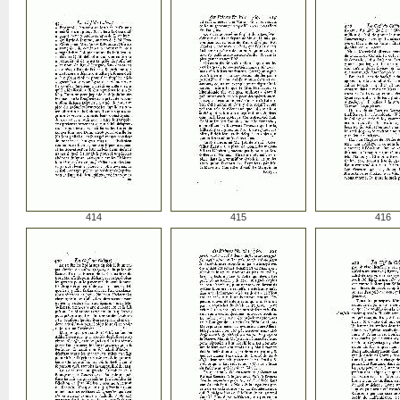
414
415
416