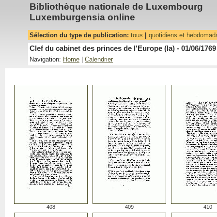
Bibliothèque nationale de Luxembourg
Luxemburgensia online
Sélection du type de publication:
tous
|
quotidiens et hebdomad
Clef du cabinet des princes de l'Europe (la) - 01/06/1769
Navigation:
Home
|
Calendrier
408
409
410