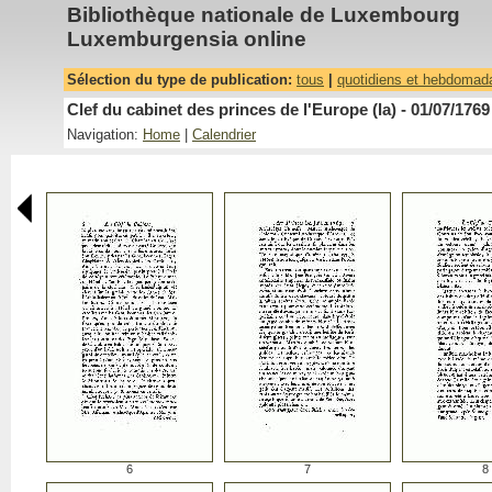
Bibliothèque nationale de Luxembourg
Luxemburgensia online
Sélection du type de publication:
tous
|
quotidiens et hebdomad
Clef du cabinet des princes de l'Europe (la) - 01/07/1769
Navigation:
Home
|
Calendrier
6
7
8