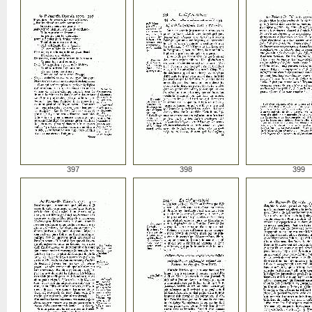
397
398
399