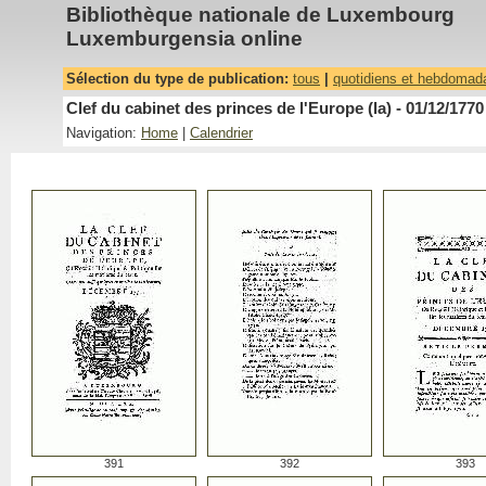
Bibliothèque nationale de Luxembourg
Luxemburgensia online
Sélection du type de publication:
tous
|
quotidiens et hebdomad
Clef du cabinet des princes de l'Europe (la) - 01/12/1770
Navigation:
Home
|
Calendrier
391
392
393