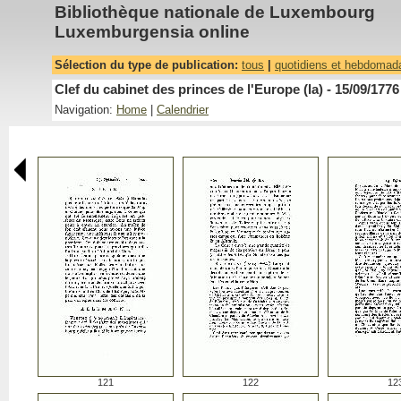
Bibliothèque nationale de Luxembourg
Luxemburgensia online
Sélection du type de publication:
tous
|
quotidiens et hebdomad
Clef du cabinet des princes de l'Europe (la) - 15/09/1776
Navigation:
Home
|
Calendrier
121
122
12