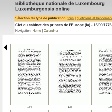
Bibliothèque nationale de Luxembourg
Luxemburgensia online
Sélection du type de publication:
tous
|
quotidiens et hebdomad
Clef du cabinet des princes de l'Europe (la) - 15/09/1776
Navigation:
Home
|
Calendrier
134
135
13