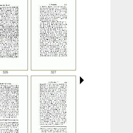
326
327