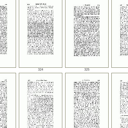
324
325