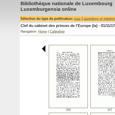
Bibliothèque nationale de Luxembourg
Luxemburgensia online
Sélection du type de publication:
tous
|
quotidiens et hebdo
Clef du cabinet des princes de l'Europe (la) - 01/11/1
Navigation:
Home
|
Calendrier
316
317