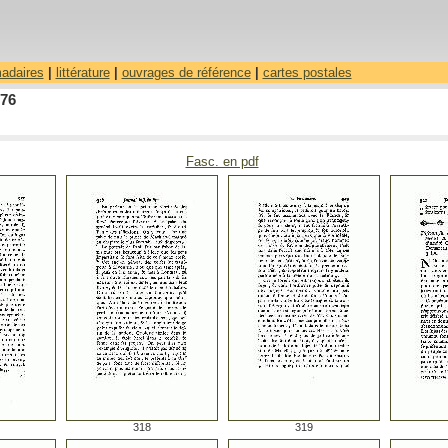
madaires
|
littérature
|
ouvrages de référence
|
cartes postales
776
Fasc. en pdf
318
319