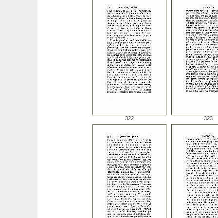
322
323