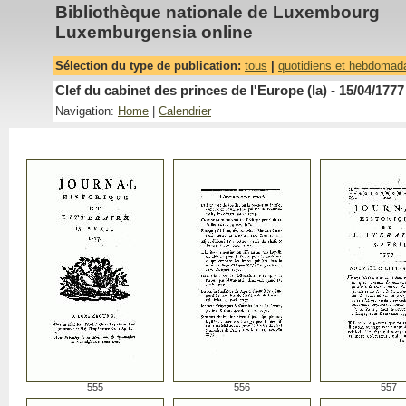
Bibliothèque nationale de Luxembourg
Luxemburgensia online
Sélection du type de publication:
tous
|
quotidiens et hebdomad
Clef du cabinet des princes de l'Europe (la) - 15/04/1777
Navigation:
Home
|
Calendrier
555
556
557