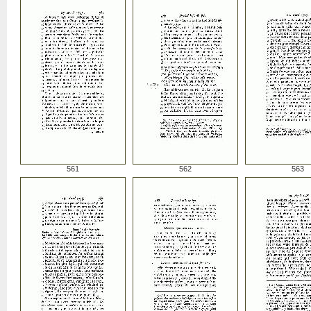
561
562
563