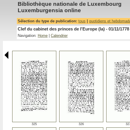
Bibliothèque nationale de Luxembourg
Luxemburgensia online
Sélection du type de publication:
tous
|
quotidiens et hebdomad
Clef du cabinet des princes de l'Europe (la) - 01/11/1778
Navigation:
Home
|
Calendrier
325
326
32