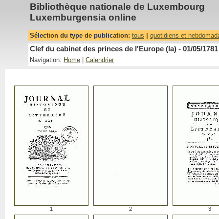
Bibliothèque nationale de Luxembourg
Luxemburgensia online
Sélection du type de publication:
tous
|
quotidiens et hebdomad
Clef du cabinet des princes de l'Europe (la) - 01/05/1781
Navigation:
Home
|
Calendrier
1
2
3