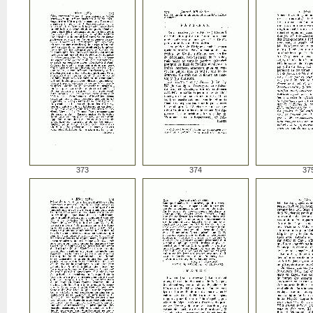
373
374
37