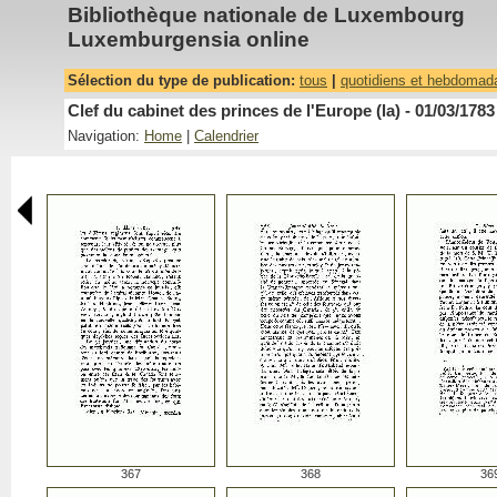
Bibliothèque nationale de Luxembourg
Luxemburgensia online
Sélection du type de publication:
tous
|
quotidiens et hebdomad
Clef du cabinet des princes de l'Europe (la) - 01/03/1783
Navigation:
Home
|
Calendrier
367
368
36