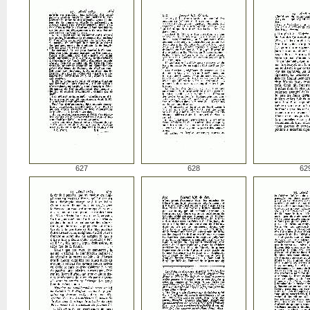
627
628
62