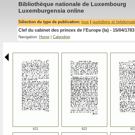
Bibliothèque nationale de Luxembourg
Luxemburgensia online
Sélection du type de publication:
tous
|
quotidiens et hebdomad
Clef du cabinet des princes de l'Europe (la) - 15/04/1783
Navigation:
Home
|
Calendrier
621
622
62