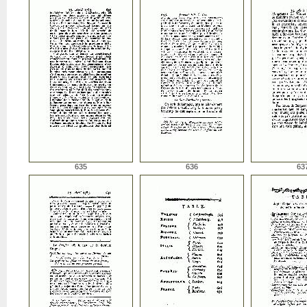
635
636
63