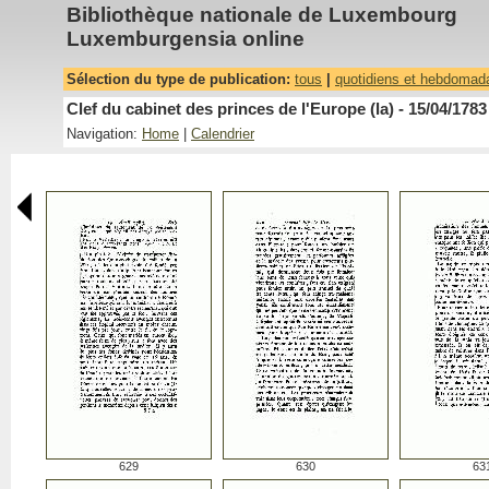
Bibliothèque nationale de Luxembourg
Luxemburgensia online
Sélection du type de publication:
tous
|
quotidiens et hebdomad
Clef du cabinet des princes de l'Europe (la) - 15/04/1783
Navigation:
Home
|
Calendrier
629
630
63