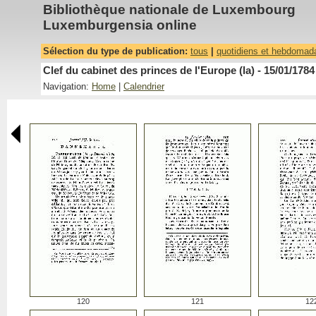
Bibliothèque nationale de Luxembourg
Luxemburgensia online
Sélection du type de publication:
tous
|
quotidiens et hebdomad
Clef du cabinet des princes de l'Europe (la) - 15/01/1784
Navigation:
Home
|
Calendrier
120
121
12