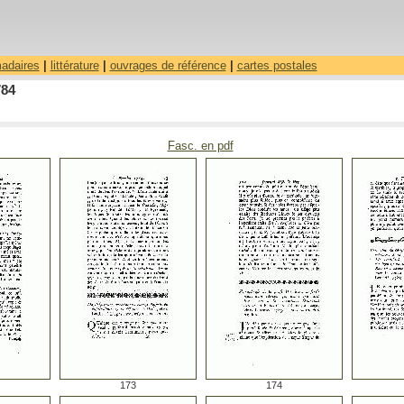
madaires
|
littérature
|
ouvrages de référence
|
cartes postales
784
Fasc. en pdf
173
174