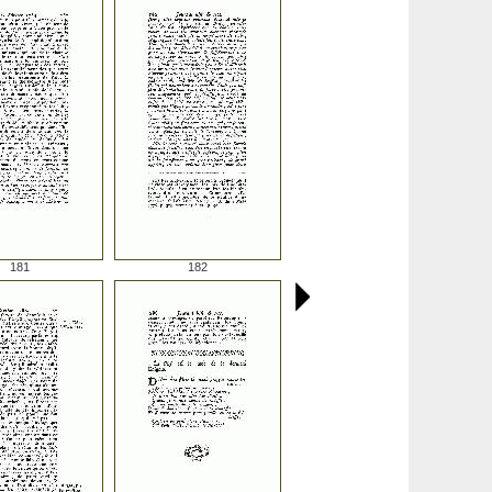
181
182