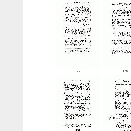
177
178