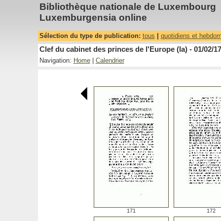
Bibliothèque nationale de Luxembourg
Luxemburgensia online
Sélection du type de publication:
tous
|
quotidiens et hebdo
Clef du cabinet des princes de l'Europe (la) - 01/02/1
Navigation:
Home
|
Calendrier
171
172