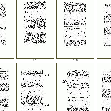
179
180