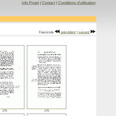
Info Projet
|
Contact
|
Conditions d'utilisation
Fascicule
précédent
|
suivant
175
176