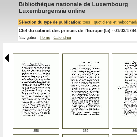
Bibliothèque nationale de Luxembourg
Luxemburgensia online
Sélection du type de publication:
tous
|
quotidiens et hebdomad
Clef du cabinet des princes de l'Europe (la) - 01/03/1784
Navigation:
Home
|
Calendrier
358
359
36