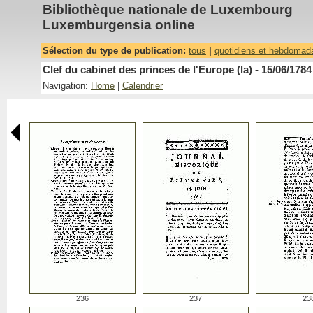
Bibliothèque nationale de Luxembourg
Luxemburgensia online
Sélection du type de publication:
tous
|
quotidiens et hebdomad
Clef du cabinet des princes de l'Europe (la) - 15/06/1784
Navigation:
Home
|
Calendrier
236
237
23