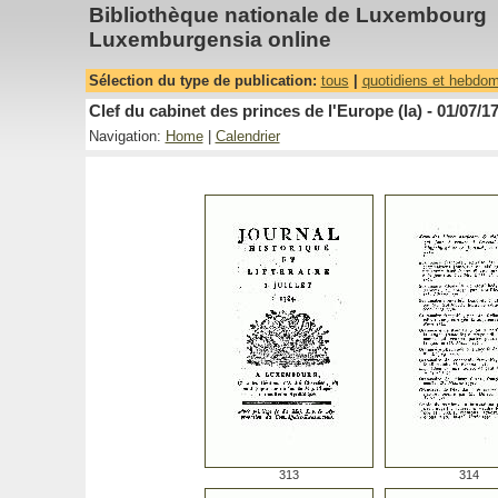
Bibliothèque nationale de Luxembourg
Luxemburgensia online
Sélection du type de publication:
tous
|
quotidiens et hebdo
Clef du cabinet des princes de l'Europe (la) - 01/07/1
Navigation:
Home
|
Calendrier
313
314