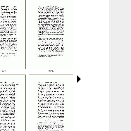
323
324