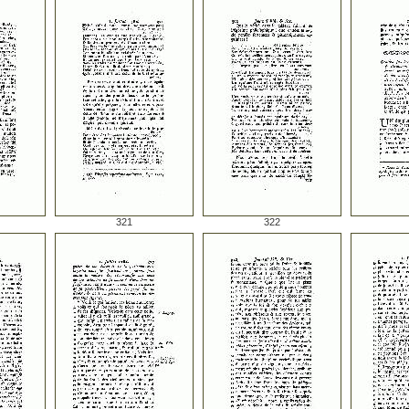
321
322