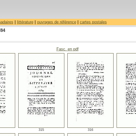
madaires
|
littérature
|
ouvrages de référence
|
cartes postales
784
Fasc. en pdf
315
316