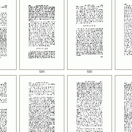
584
585