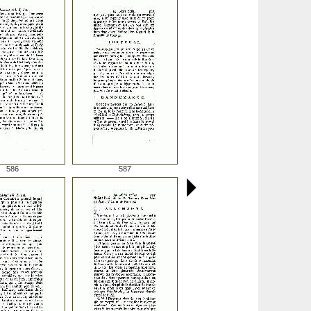
586
587