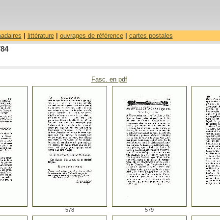
madaires
|
littérature
|
ouvrages de référence
|
cartes postales
784
Fasc. en pdf
578
579