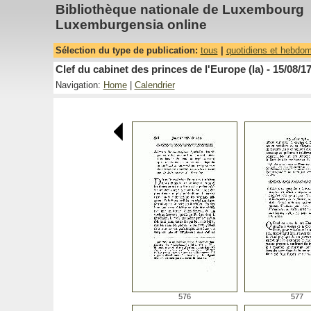
Bibliothèque nationale de Luxembourg
Luxemburgensia online
Sélection du type de publication:
tous
|
quotidiens et hebdo
Clef du cabinet des princes de l'Europe (la) - 15/08/1
Navigation:
Home
|
Calendrier
576
577