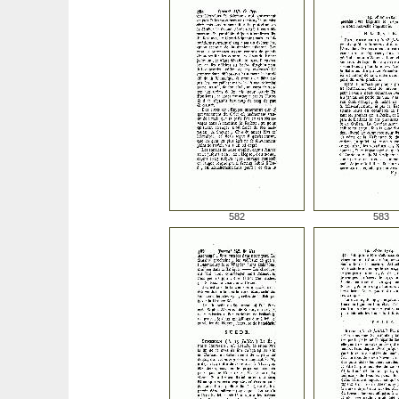
582
583