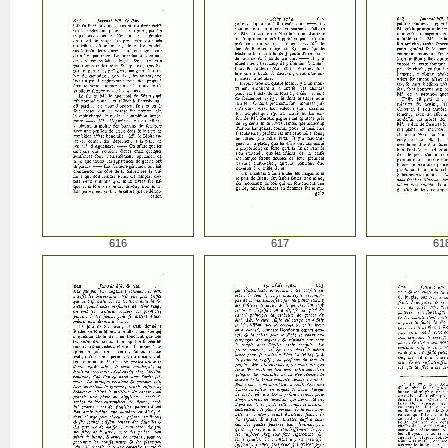
616
617
61