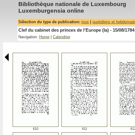
Bibliothèque nationale de Luxembourg
Luxemburgensia online
Sélection du type de publication:
tous
|
quotidiens et hebdomad
Clef du cabinet des princes de l'Europe (la) - 15/08/1784
Navigation:
Home
|
Calendrier
610
611
61