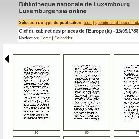
Bibliothèque nationale de Luxembourg
Luxemburgensia online
Sélection du type de publication:
tous
|
quotidiens et hebdomad
Clef du cabinet des princes de l'Europe (la) - 15/09/1788
Navigation:
Home
|
Calendrier
95
96
97