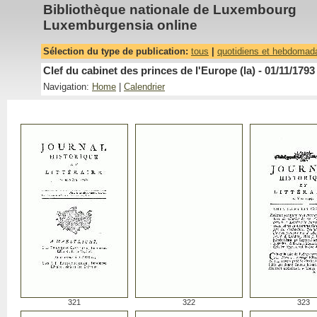
Bibliothèque nationale de Luxembourg
Luxemburgensia online
Sélection du type de publication:
tous
|
quotidiens et hebdomad
Clef du cabinet des princes de l'Europe (la) - 01/11/1793
Navigation:
Home
|
Calendrier
321
322
323