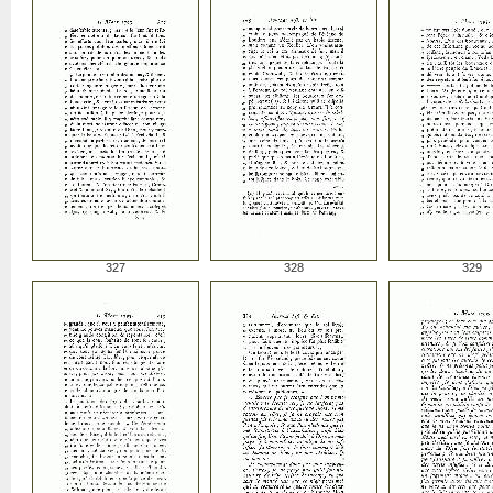
327
328
329