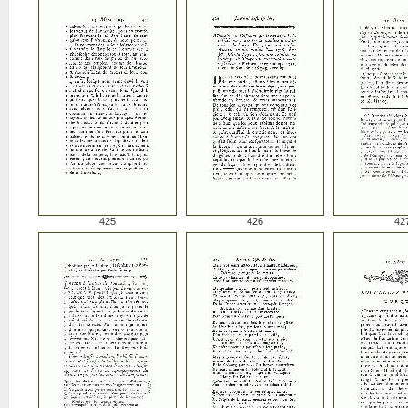
425
426
42