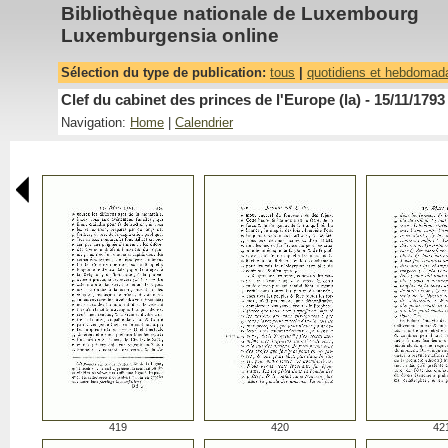
Bibliothèque nationale de Luxembourg
Luxemburgensia online
Sélection du type de publication:
tous
|
quotidiens et hebdomad
Clef du cabinet des princes de l'Europe (la) - 15/11/1793
Navigation:
Home
|
Calendrier
419
420
42