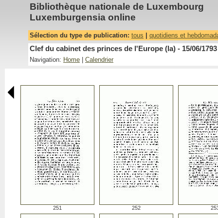
Bibliothèque nationale de Luxembourg
Luxemburgensia online
Sélection du type de publication:
tous
|
quotidiens et hebdomad
Clef du cabinet des princes de l'Europe (la) - 15/06/1793
Navigation:
Home
|
Calendrier
251
252
25