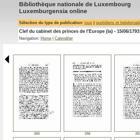
Bibliothèque nationale de Luxembourg
Luxemburgensia online
Sélection du type de publication:
tous
|
quotidiens et hebdomad
Clef du cabinet des princes de l'Europe (la) - 15/06/1793
Navigation:
Home
|
Calendrier
265
266
26