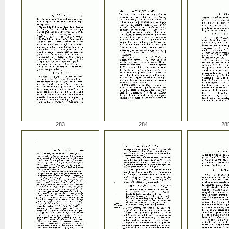
283
284
28