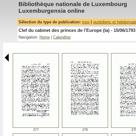
Bibliothèque nationale de Luxembourg
Luxemburgensia online
Sélection du type de publication:
tous
|
quotidiens et hebdomad
Clef du cabinet des princes de l'Europe (la) - 15/06/1793
Navigation:
Home
|
Calendrier
277
278
27