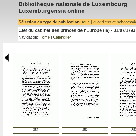
Bibliothèque nationale de Luxembourg
Luxemburgensia online
Sélection du type de publication:
tous
|
quotidiens et hebdomad
Clef du cabinet des princes de l'Europe (la) - 01/07/1793
Navigation:
Home
|
Calendrier
351
352
35