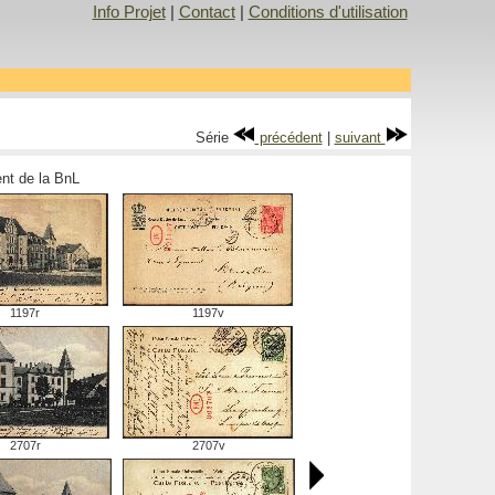
Info Projet
|
Contact
|
Conditions d'utilisation
Série
précédent
|
suivant
ment de la BnL
1197r
1197v
2707r
2707v