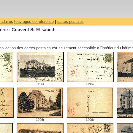
madaires
|
ouvrages de référence
|
cartes postales
érie : Couvent St-Elisabeth
 collection des cartes postales est seulement accessible à l'intérieur du bâti
1196r
1196v
1206r
1206v