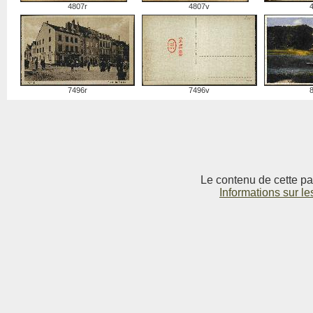
4807r
4807v
7496r
7496v
Le contenu de cette pag
Informations sur le