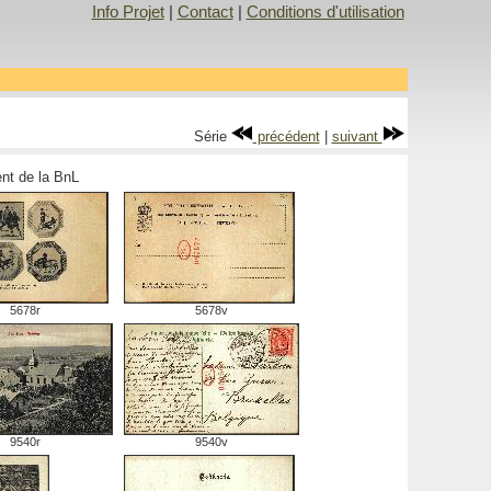
Info Projet
|
Contact
|
Conditions d'utilisation
Série
précédent
|
suivant
ment de la BnL
5678r
5678v
9540r
9540v