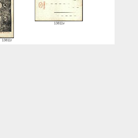
13811v
13811r