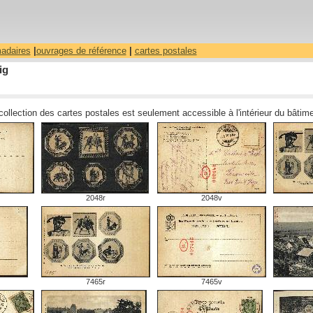
madaires
|
ouvrages de référence
|
cartes postales
ig
 collection des cartes postales est seulement accessible à l'intérieur du bâti
2048r
2048v
7465r
7465v