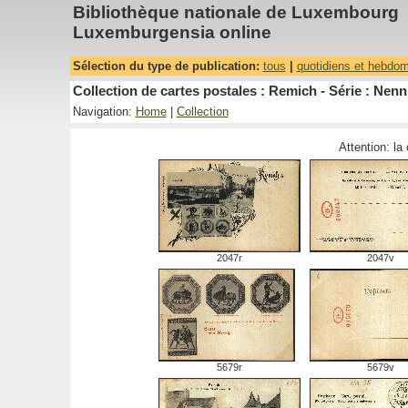
Bibliothèque nationale de Luxembourg
Luxemburgensia online
Sélection du type de publication:
tous
|
quotidiens et hebdo
Collection de cartes postales : Remich - Série : Nenn
Navigation:
Home
|
Collection
Attention: la
2047r
2047v
5679r
5679v