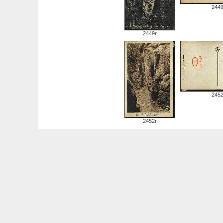
244
2449r
245
2452r