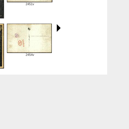
2451v
2454v