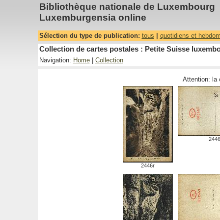
Bibliothèque nationale de Luxembourg
Luxemburgensia online
Sélection du type de publication:
tous
|
quotidiens et hebdo
Collection de cartes postales : Petite Suisse luxembo
Navigation:
Home
|
Collection
Attention: la
244
2446r