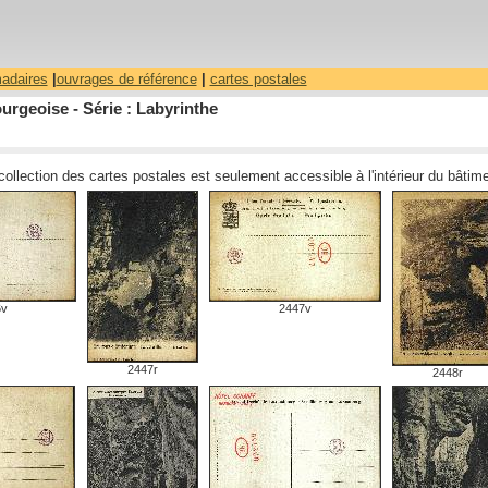
madaires
|
ouvrages de référence
|
cartes postales
urgeoise - Série : Labyrinthe
 collection des cartes postales est seulement accessible à l'intérieur du bâti
6v
2447v
2447r
2448r