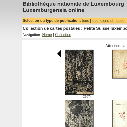
Bibliothèque nationale de Luxembourg
Luxemburgensia online
Sélection du type de publication:
tous
|
quotidiens et hebdo
Collection de cartes postales : Petite Suisse luxembo
Navigation:
Home
|
Collection
Attention: la
2187r