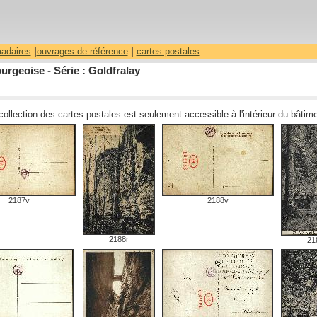
madaires
|
ouvrages de référence
|
cartes postales
urgeoise - Série : Goldfralay
 collection des cartes postales est seulement accessible à l'intérieur du bâti
2187v
2188v
2188r
21