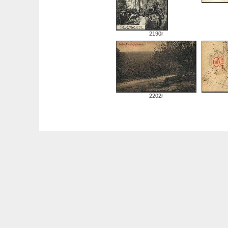
2190r
2202r