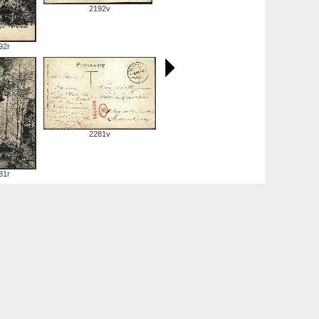
2192v
92r
2281v
81r