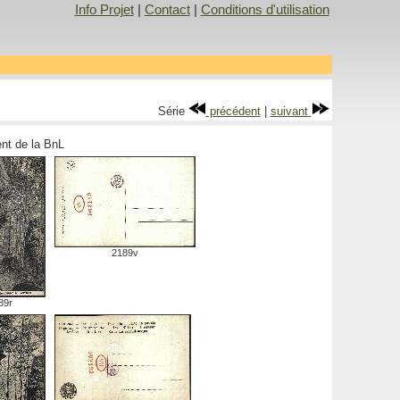
Info Projet
|
Contact
|
Conditions d'utilisation
Série
précédent
|
suivant
ment de la BnL
2189v
89r