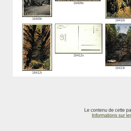
16409v
16409r
16410r
16412v
16413r
16412r
Le contenu de cette pag
Informations sur le