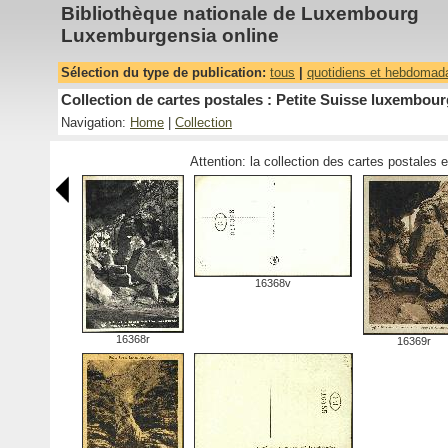
Bibliothèque nationale de Luxembourg
Luxemburgensia online
Sélection du type de publication:
tous
|
quotidiens et hebdomad
Collection de cartes postales : Petite Suisse luxembour
Navigation:
Home
|
Collection
Attention: la collection des cartes postales 
16368v
16368r
16369r