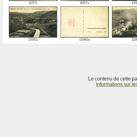
8257r
8257v
159
15991r
15991v
159
Le contenu de cette pag
Informations sur le