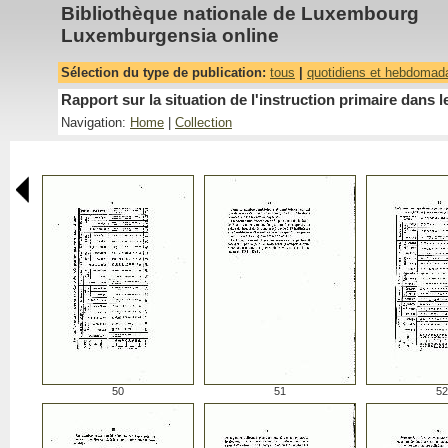
Bibliothèque nationale de Luxembourg
Luxemburgensia online
Sélection du type de publication:
tous
|
quotidiens et hebdomad
Rapport sur la situation de l'instruction primaire da
Navigation:
Home
|
Collection
50
51
52