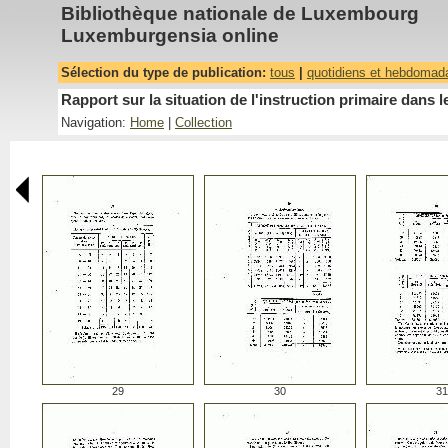
Bibliothèque nationale de Luxembourg
Luxemburgensia online
Sélection du type de publication:
tous
|
quotidiens et hebdomad
Rapport sur la situation de l'instruction primaire da
Navigation:
Home
|
Collection
29
30
31