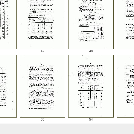
47
48
53
54