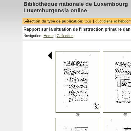
Bibliothèque nationale de Luxembourg
Luxemburgensia online
Sélection du type de publication:
tous
|
quotidiens et hebdo
Rapport sur la situation de l'instruction primaire 
Navigation:
Home
|
Collection
39
40