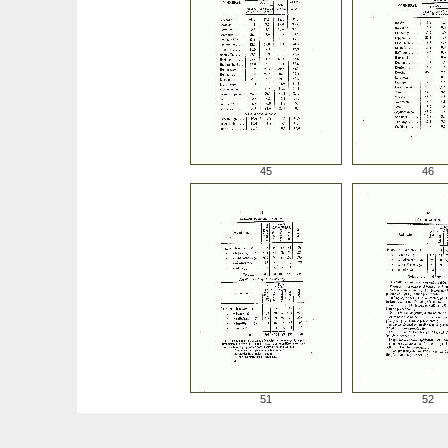
45
46
51
52