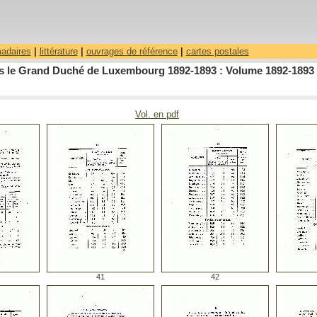
madaires
|
littérature
|
ouvrages de référence
|
cartes postales
dans le Grand Duché de Luxembourg 1892-1893 : Volume 1892-1893
Vol. en pdf
41
42