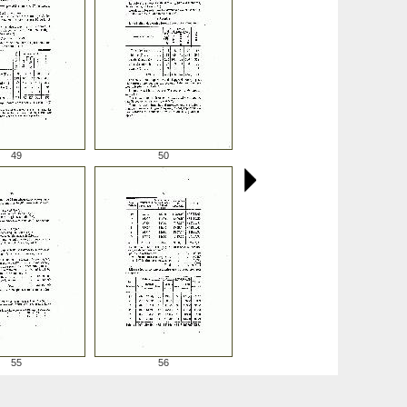
49
50
55
56