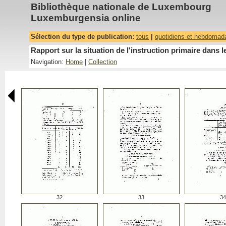
Bibliothèque nationale de Luxembourg
Luxemburgensia online
Sélection du type de publication:
tous
|
quotidiens et hebdomad
Rapport sur la situation de l'instruction primaire da
Navigation:
Home
|
Collection
32
33
34