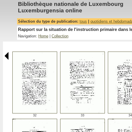
Bibliothèque nationale de Luxembourg
Luxemburgensia online
Sélection du type de publication:
tous
|
quotidiens et hebdomad
Rapport sur la situation de l'instruction primaire da
Navigation:
Home
|
Collection
32
33
34