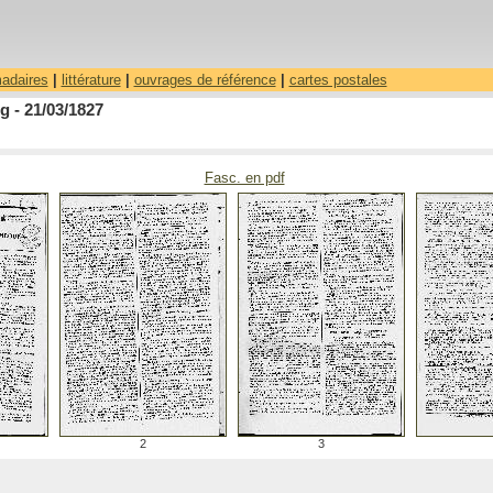
madaires
|
littérature
|
ouvrages de référence
|
cartes postales
 - 21/03/1827
Fasc. en pdf
2
3