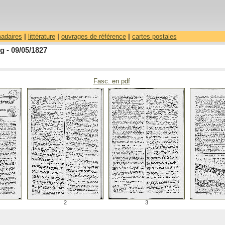
madaires
|
littérature
|
ouvrages de référence
|
cartes postales
 - 09/05/1827
Fasc. en pdf
2
3