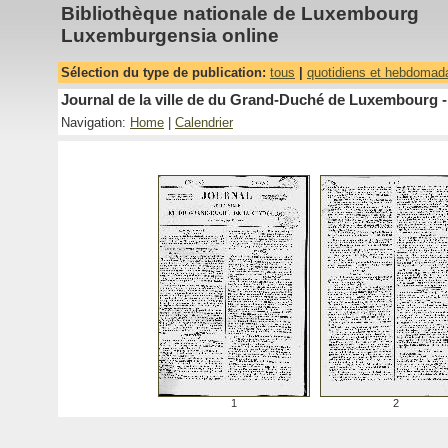
Bibliothèque nationale de Luxembourg
Luxemburgensia online
Sélection du type de publication:
tous
|
quotidiens et hebdomad
Journal de la ville de du Grand-Duché de Luxembourg -
Navigation:
Home
|
Calendrier
1
2